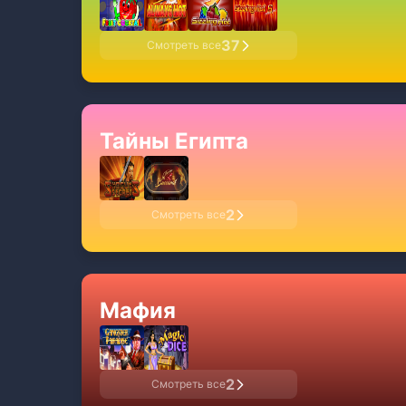
37
Смотреть все
Тайны Египта
2
Смотреть все
Мафия
2
Смотреть все