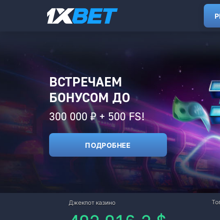
Р
ВСТРЕЧАЕМ
БОНУСОМ ДО
300 000 ₽ + 500 FS!
ПОДРОБНЕЕ
2 070
₽