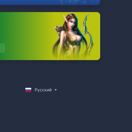
Русский