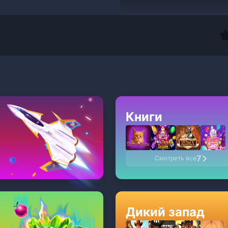
Can***
Can***
Can***
Can*
Книги
7
Смотреть все
Дикий запад