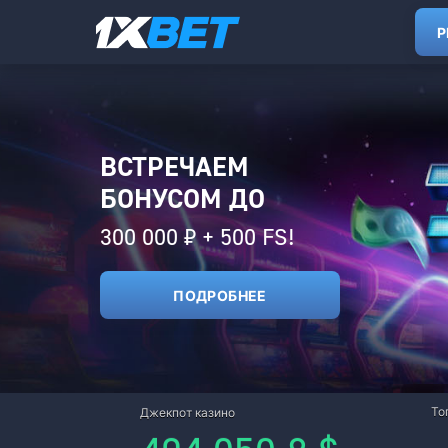
Р
ВСТРЕЧАЕМ
БОНУСОМ ДО
300 000 ₽ + 500 FS!
ПОДРОБНЕЕ
2 520
₽