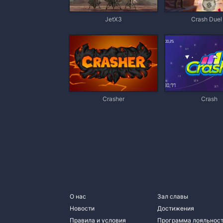
JetX3
Crash Duel
Crasher
Crash
О нас
Зал славы
Новости
Достижения
Правила и условия
Программа лояльнос