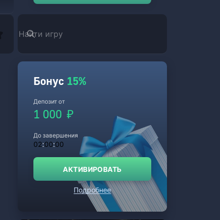
**
aleksand.***
alek
ИЗБРАННОЕ
Бонус
15%
Депозит от
1 000
₽
До завершения
0
2
:
0
0
:
0
0
АКТИВИРОВАТЬ
Подробнее