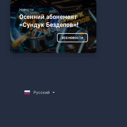
Новости
Осенний абонемент
«Сундук Бездепов»!
ВСЕ НОВОСТИ
Русский