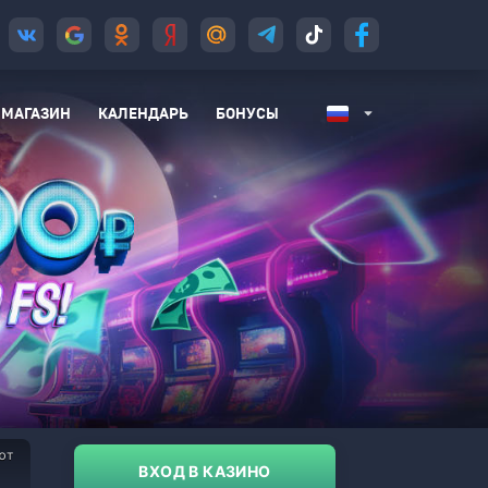
МАГАЗИН
КАЛЕНДАРЬ
БОНУСЫ
ВХОД В КАЗИНО
₽
16
₽