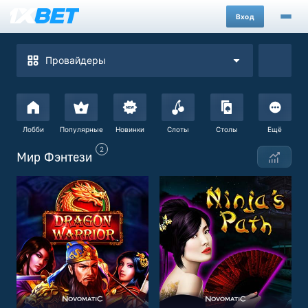
Вход
Провайдеры
Лобби
Популярные
Новинки
Слоты
Столы
Ещё
2
Мир Фэнтези