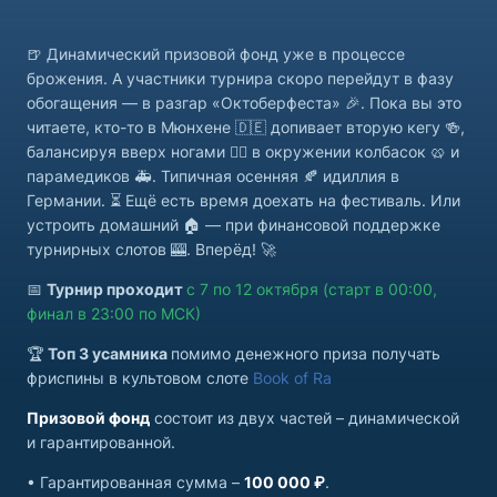
🍺 Динамический призовой фонд уже в процессе
брожения. А участники турнира скоро перейдут в фазу
обогащения — в разгар «Октоберфеста» 🎉. Пока вы это
читаете, кто-то в Мюнхене 🇩🇪 допивает вторую кегу 🍻,
балансируя вверх ногами 🤸‍♂️ в окружении колбасок 🥨 и
парамедиков 🚑. Типичная осенняя 🍂 идиллия в
Германии. ⏳ Ещё есть время доехать на фестиваль. Или
устроить домашний 🏠 — при финансовой поддержке
турнирных слотов 🎰. Вперёд! 🚀
📅
Турнир проходит
с 7 по 12 октября (старт в 00:00,
финал в 23:00 по МСК)
🏆
Топ 3 усамника
помимо денежного приза получать
фриспины в культовом слоте
Book of Ra
Призовой фонд
состоит из двух частей – динамической
и гарантированной.
• Гарантированная сумма –
100 000 ₽
.