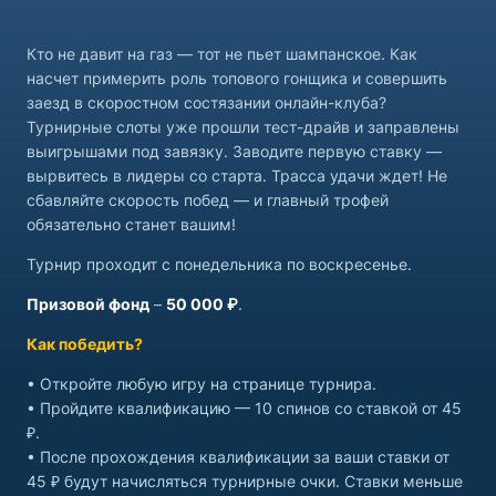
Кто не давит на газ — тот не пьет шампанское. Как
насчет примерить роль топового гонщика и совершить
заезд в скоростном состязании онлайн-клуба?
Турнирные слоты уже прошли тест-драйв и заправлены
выигрышами под завязку. Заводите первую ставку —
вырвитесь в лидеры со старта. Трасса удачи ждет! Не
сбавляйте скорость побед — и главный трофей
обязательно станет вашим!
Турнир проходит с понедельника по воскресенье.
Призовой фонд
–
50 000 ₽
.
Как победить?
• Откройте любую игру на странице турнира.
• Пройдите квалификацию — 10 спинов со ставкой от 45
₽.
• После прохождения квалификации за ваши ставки от
45 ₽ будут начисляться турнирные очки. Ставки меньше